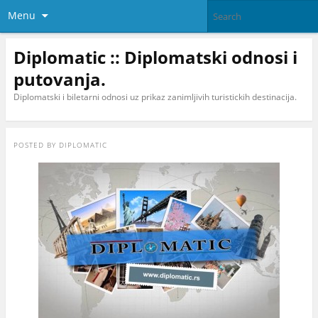
Menu
Diplomatic :: Diplomatski odnosi i
putovanja.
Diplomatski i biletarni odnosi uz prikaz zanimljivih turistickih destinacija.
POSTED BY
DIPLOMATIC