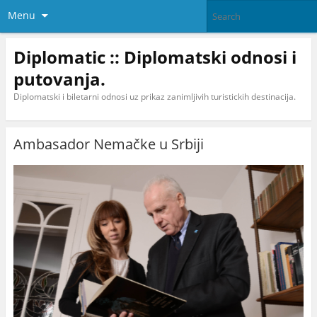
Menu
Diplomatic :: Diplomatski odnosi i
putovanja.
Diplomatski i biletarni odnosi uz prikaz zanimljivih turistickih destinacija.
Ambasador Nemačke u Srbiji