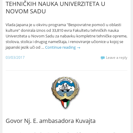
TEHNIČKIH NAUKA UNIVERZITETA U
NOVOM SADU
Vlada Japana je u okviru programa "Bespovratne pomoći u oblasti
kulture" donirala iznos od 33,810 evra Fakultetu tehničkih nauka
Univerziteta u Novom Sadu za nabavku kompletne tehničke opreme,
stolova, stolica i drugog nameštaja, i renoviranje učionice u kojoj se
japanski jezik uči od …
Continue reading
→
03/03/2017
Leave a reply
Govor Nj. E. ambasadora Kuvajta