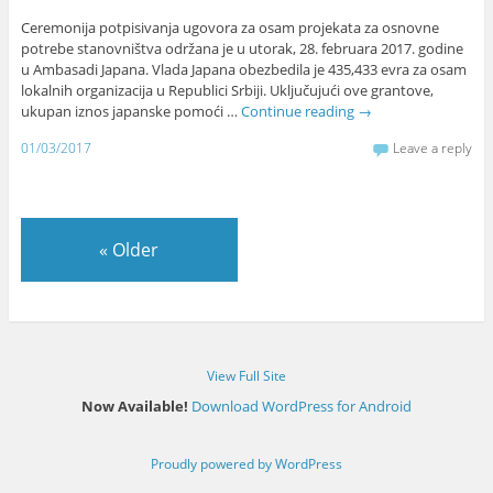
Ceremonija potpisivanja ugovora za osam projekata za osnovne
potrebe stanovništva održana je u utorak, 28. februara 2017. godine
u Ambasadi Japana. Vlada Japana obezbedila je 435,433 evra za osam
lokalnih organizacija u Republici Srbiji. Uključujući ove grantove,
ukupan iznos japanske pomoći …
Continue reading
→
01/03/2017
Leave a reply
«
Older
View Full Site
Now Available!
Download WordPress for Android
Proudly powered by WordPress